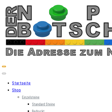
Skip
to
content
Startseite
Shop
Einzelsteine
Standard Steine
Bedruckt