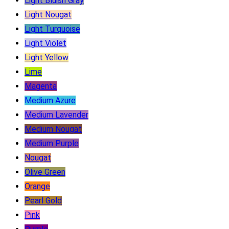
Light Bluish Gray
Light Nougat
Light Turquoise
Light Violet
Light Yellow
Lime
Magenta
Medium Azure
Medium Lavender
Medium Nougat
Medium Purple
Nougat
Olive Green
Orange
Pearl Gold
Pink