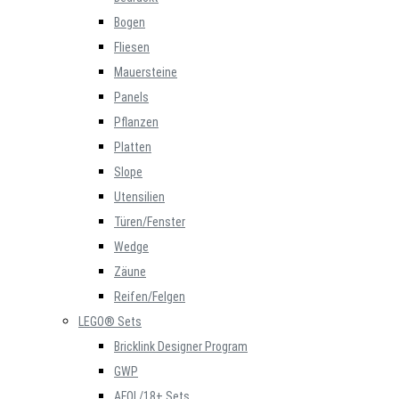
Bogen
Fliesen
Mauersteine
Panels
Pflanzen
Platten
Slope
Utensilien
Türen/Fenster
Wedge
Zäune
Reifen/Felgen
LEGO® Sets
Bricklink Designer Program
GWP
AFOL/18+ Sets