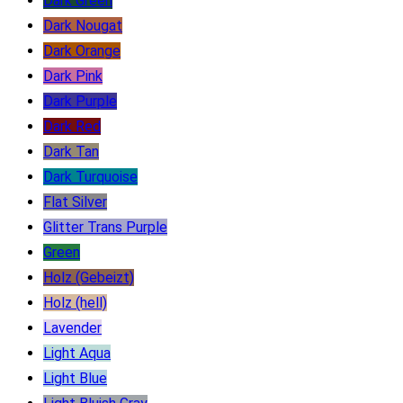
Dark Green
Dark Nougat
Dark Orange
Dark Pink
Dark Purple
Dark Red
Dark Tan
Dark Turquoise
Flat Silver
Glitter Trans Purple
Green
Holz (Gebeizt)
Holz (hell)
Lavender
Light Aqua
Light Blue