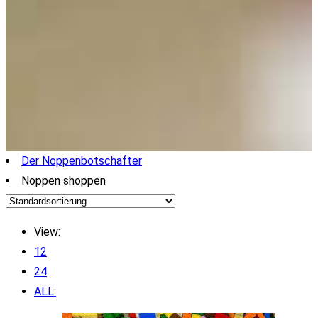
Der Noppenbotschafter
Noppen shoppen
View:
12
24
ALL: