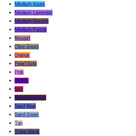
Medium Azure
Medium Lavender
Medium Nougat
Medium Purple
Nougat
Olive Green
Orange
Pearl Gold
Pink
Purple
Red
Reddish Brown
Sand Blue
Sand Green
Tan
Trans Black