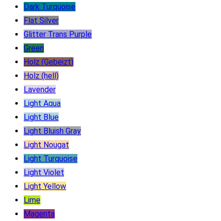
Dark Turquoise
Flat Silver
Glitter Trans Purple
Green
Holz (Gebeizt)
Holz (hell)
Lavender
Light Aqua
Light Blue
Light Bluish Gray
Light Nougat
Light Turquoise
Light Violet
Light Yellow
Lime
Magenta