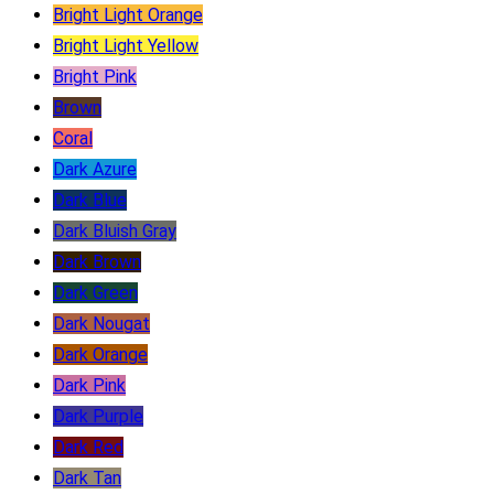
Bright Light Orange
Bright Light Yellow
Bright Pink
Brown
Coral
Dark Azure
Dark Blue
Dark Bluish Gray
Dark Brown
Dark Green
Dark Nougat
Dark Orange
Dark Pink
Dark Purple
Dark Red
Dark Tan