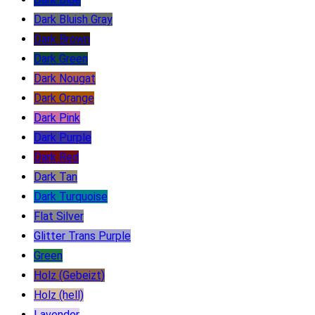
Dark Bluish Gray
Dark Brown
Dark Green
Dark Nougat
Dark Orange
Dark Pink
Dark Purple
Dark Red
Dark Tan
Dark Turquoise
Flat Silver
Glitter Trans Purple
Green
Holz (Gebeizt)
Holz (hell)
Lavender