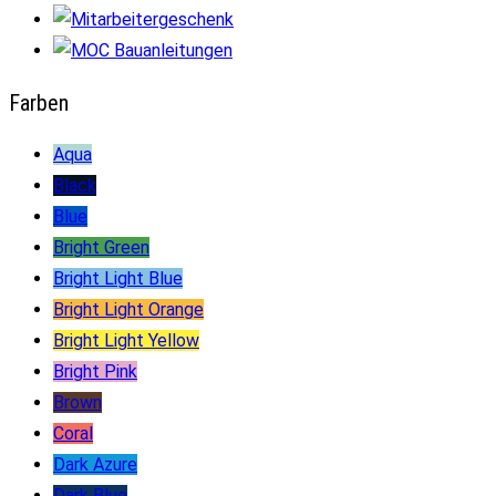
Farben
Aqua
Black
Blue
Bright Green
Bright Light Blue
Bright Light Orange
Bright Light Yellow
Bright Pink
Brown
Coral
Dark Azure
Dark Blue