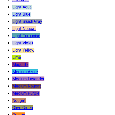
Light Aqua
Light Blue
Light Bluish Gray
Light Nougat
Light Turquoise
Light Violet
Light Yellow
Lime
Magenta
Medium Azure
Medium Lavender
Medium Nougat
Medium Purple
Nougat
Olive Green
Orange