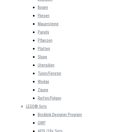
Bogen
Fliesen
Mauersteine
Panels
Pflanzen
Platten
Slope
Utensilien
Türen/Fenster
Wedge
Zäune
Reifen/Felgen
LEGO® Sets
Bricklink Designer Program
GWP
AFOL/18+ Sets