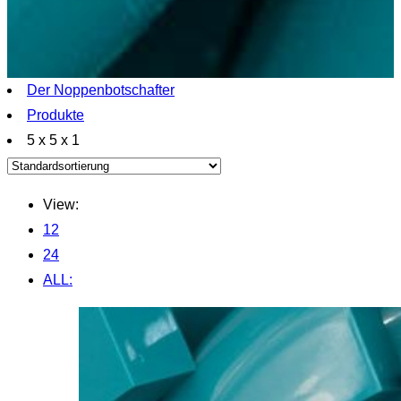
Der Noppenbotschafter
Produkte
5 x 5 x 1
View:
12
24
ALL: