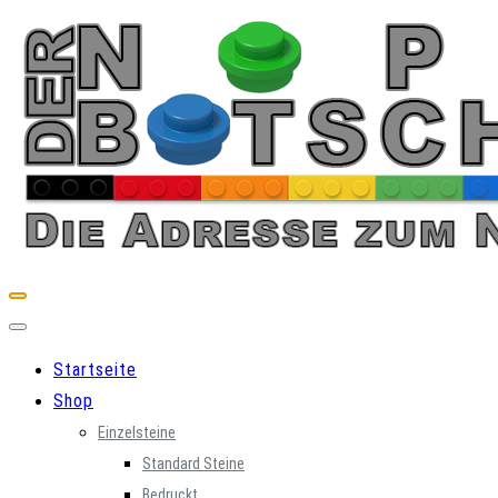
Skip
to
content
Startseite
Shop
Einzelsteine
Standard Steine
Bedruckt