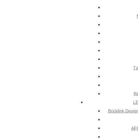
Tü
Re
L
Bricklink Desi
AF