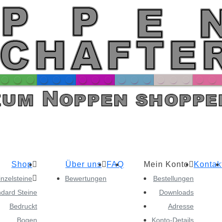
Shop
Über uns
FAQ
Mein Konto
Kontak
inzelsteine
Bewertungen
Bestellungen
ndard Steine
Downloads
Bedruckt
Adresse
Bogen
Konto-Details