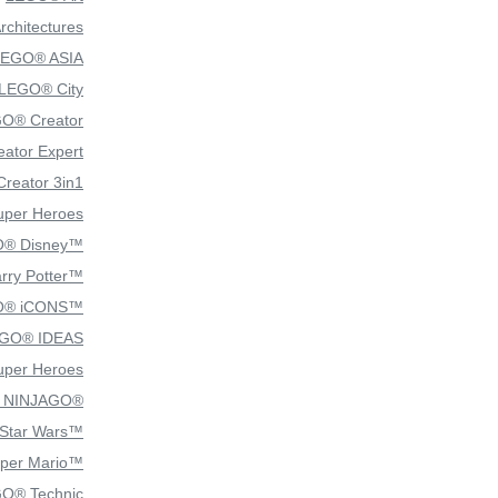
chitectures
LEGO® ASIA
LEGO® City
O® Creator
ator Expert
reator 3in1
per Heroes
® Disney™
ry Potter™
O® iCONS™
GO® IDEAS
per Heroes
 NINJAGO®
Star Wars™
per Mario™
O® Technic