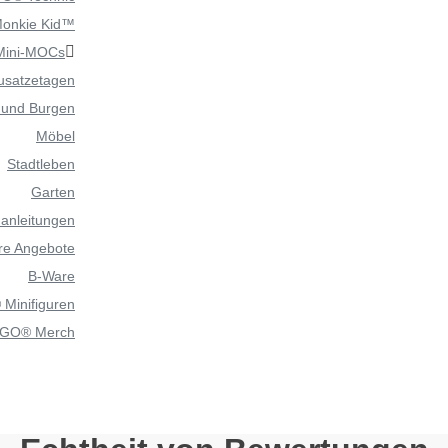
onkie Kid™
Mini-MOCs
usatzetagen
r und Burgen
Möbel
Stadtleben
Garten
anleitungen
re Angebote
B-Ware
Minifiguren
GO® Merch