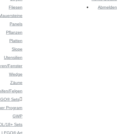
Fliesen
Abmelden
Mauersteine
Panels
Pflanzen
Platten
Slope
Utensilien
ren/Fenster
Wedge
Zäune
ifen/Felgen
EGO® Sets
gner Program
GWP
OL/18+ Sets
LEGO® Art