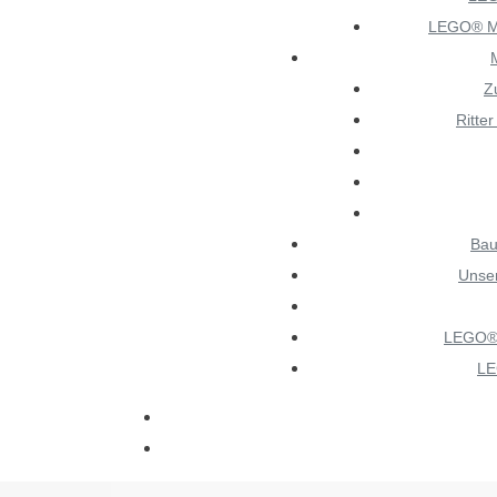
LEGO® M
Z
Ritte
Bau
Unse
LEGO® 
LE