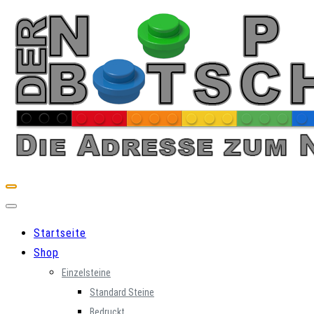
Skip
to
content
Startseite
Shop
Einzelsteine
Standard Steine
Bedruckt