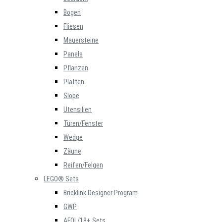
Bogen
Fliesen
Mauersteine
Panels
Pflanzen
Platten
Slope
Utensilien
Türen/Fenster
Wedge
Zäune
Reifen/Felgen
LEGO® Sets
Bricklink Designer Program
GWP
AFOL/18+ Sets