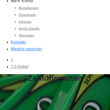
Mein Konto
Bestellungen
Downloads
Adresse
Konto-Details
Abmelden
Kontakt
Weglot switcher
0 Artikel
Zahlungsarten