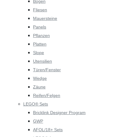
Bogen
Fliesen
Mauersteine
Panels
Pflanzen
Platten
Slope
Utensilien
Türen/Fenster
Wedge
Zäune
Reifen/Felgen
LEGO® Sets
Bricklink Designer Program
GWP
AFOL/18+ Sets