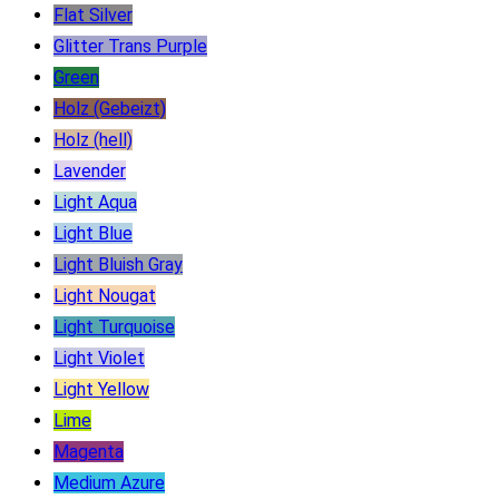
Flat Silver
Glitter Trans Purple
Green
Holz (Gebeizt)
Holz (hell)
Lavender
Light Aqua
Light Blue
Light Bluish Gray
Light Nougat
Light Turquoise
Light Violet
Light Yellow
Lime
Magenta
Medium Azure