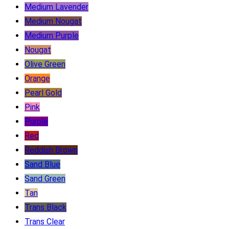
Medium Lavender
Medium Nougat
Medium Purple
Nougat
Olive Green
Orange
Pearl Gold
Pink
Purple
Red
Reddish Brown
Sand Blue
Sand Green
Tan
Trans Black
Trans Clear