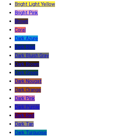
Bright Light Yellow
Bright Pink
Brown
Coral
Dark Azure
Dark Blue
Dark Bluish Gray
Dark Brown
Dark Green
Dark Nougat
Dark Orange
Dark Pink
Dark Purple
Dark Red
Dark Tan
Dark Turquoise