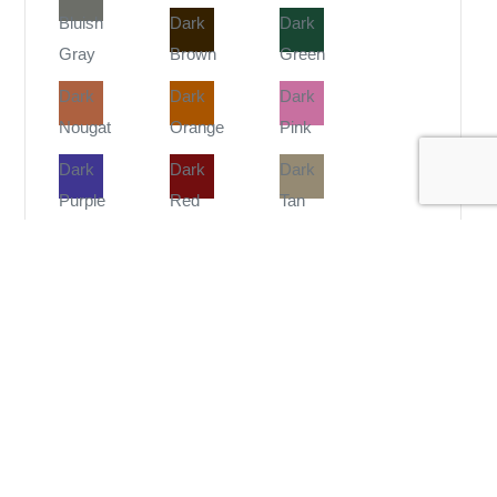
Bluish
Dark
Dark
Gray
Brown
Green
Dark
Dark
Dark
Nougat
Orange
Pink
Dark
Dark
Dark
Purple
Red
Tan
Glitter
Dark
Flat
Trans
Turquoise
Silver
Purple
Holz
Holz
Green
(Gebeizt)
(hell)
Light
Light
Lavender
Aqua
Blue