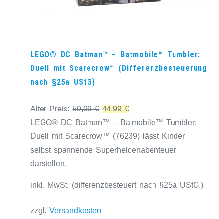
LEGO® DC Batman™ – Batmobile™ Tumbler:
Duell mit Scarecrow™ (Differenzbesteuerung
nach §25a UStG)
Ursprünglicher
Aktueller
Alter Preis:
59,99
€
44,99
€
Preis
Preis
LEGO® DC Batman™ – Batmobile™ Tumbler:
war:
ist:
Duell mit Scarecrow™ (76239) lässt Kinder
59,99 €
44,99 €.
selbst spannende Superheldenabenteuer
darstellen.
inkl. MwSt. (differenzbesteuert nach §25a UStG.)
zzgl.
Versandkosten