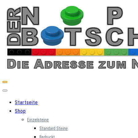
Skip
to
content
Startseite
Shop
Einzelsteine
Standard Steine
Bedruckt