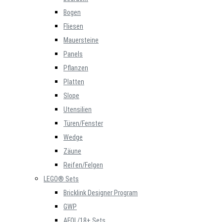
Bogen
Fliesen
Mauersteine
Panels
Pflanzen
Platten
Slope
Utensilien
Türen/Fenster
Wedge
Zäune
Reifen/Felgen
LEGO® Sets
Bricklink Designer Program
GWP
AFOL/18+ Sets