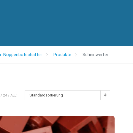
r Noppenbotschafter
Produkte
Scheinwerfer
Standardsortierung
24
ALL: