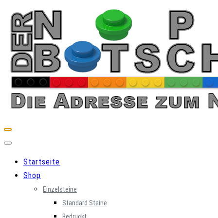
Skip
to
content
Startseite
Shop
Einzelsteine
Standard Steine
Bedruckt