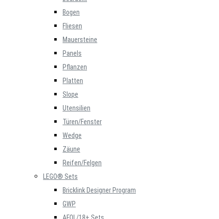
Bogen
Fliesen
Mauersteine
Panels
Pflanzen
Platten
Slope
Utensilien
Türen/Fenster
Wedge
Zäune
Reifen/Felgen
LEGO® Sets
Bricklink Designer Program
GWP
AFOL/18+ Sets