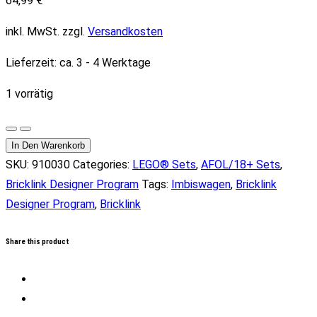
64,99
€
inkl. MwSt.
zzgl.
Versandkosten
Lieferzeit:
ca. 3 - 4 Werktage
1 vorrätig
Imbisswagen
(limitiert)
In Den Warenkorb
Menge
SKU:
910030
Categories:
LEGO® Sets
,
AFOL/18+ Sets
,
Bricklink Designer Program
Tags:
Imbiswagen
,
Bricklink
Designer Program
,
Bricklink
Share this product