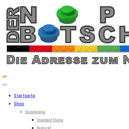
Skip
to
content
Startseite
Shop
Einzelsteine
Standard Steine
Bedruckt