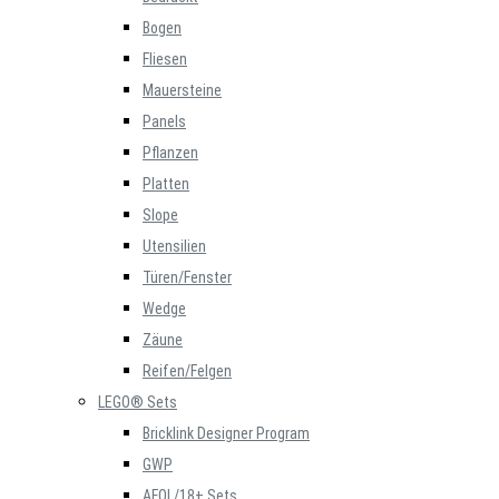
Bogen
Fliesen
Mauersteine
Panels
Pflanzen
Platten
Slope
Utensilien
Türen/Fenster
Wedge
Zäune
Reifen/Felgen
LEGO® Sets
Bricklink Designer Program
GWP
AFOL/18+ Sets