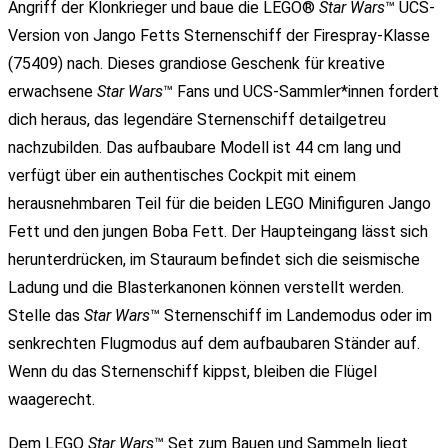
Angriff der Klonkrieger und baue die LEGO®
Star Wars
™ UCS-
Version von Jango Fetts Sternenschiff der Firespray-Klasse
(75409) nach. Dieses grandiose Geschenk für kreative
erwachsene
Star Wars
™ Fans und UCS-Sammler*innen fordert
dich heraus, das legendäre Sternenschiff detailgetreu
nachzubilden. Das aufbaubare Modell ist 44 cm lang und
verfügt über ein authentisches Cockpit mit einem
herausnehmbaren Teil für die beiden LEGO Minifiguren Jango
Fett und den jungen Boba Fett. Der Haupteingang lässt sich
herunterdrücken, im Stauraum befindet sich die seismische
Ladung und die Blasterkanonen können verstellt werden.
Stelle das
Star Wars
™ Sternenschiff im Landemodus oder im
senkrechten Flugmodus auf dem aufbaubaren Ständer auf.
Wenn du das Sternenschiff kippst, bleiben die Flügel
waagerecht.
Dem LEGO
Star Wars
™ Set zum Bauen und Sammeln liegt