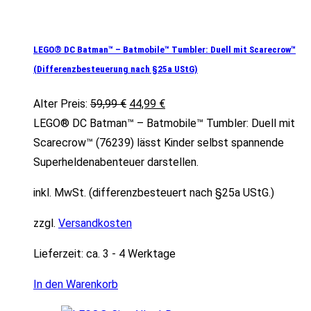
LEGO® DC Batman™ – Batmobile™ Tumbler: Duell mit Scarecrow™
(Differenzbesteuerung nach §25a UStG)
Ursprünglicher
Aktueller
Alter Preis:
59,99
€
44,99
€
Preis
Preis
LEGO® DC Batman™ – Batmobile™ Tumbler: Duell mit
war:
ist:
Scarecrow™ (76239) lässt Kinder selbst spannende
59,99 €
44,99 €.
Superheldenabenteuer darstellen.
inkl. MwSt. (differenzbesteuert nach §25a UStG.)
zzgl.
Versandkosten
Lieferzeit:
ca. 3 - 4 Werktage
In den Warenkorb