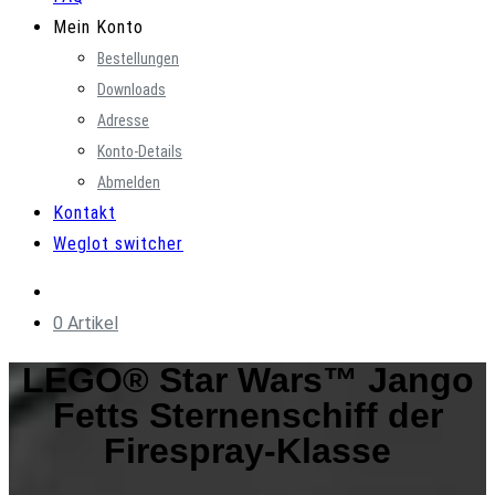
Mein Konto
Bestellungen
Downloads
Adresse
Konto-Details
Abmelden
Kontakt
Weglot switcher
0 Artikel
LEGO® Star Wars™ Jango
Fetts Sternenschiff der
Firespray-Klasse