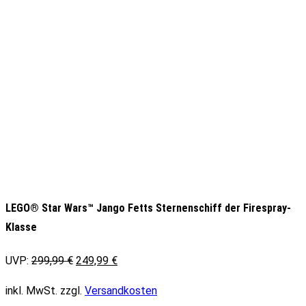
LEGO® Star Wars™ Jango Fetts Sternenschiff der Firespray-
Klasse
Ursprünglicher
Aktueller
UVP:
299,99
€
249,99
€
Preis
Preis
inkl. MwSt.
zzgl.
Versandkosten
war:
ist: