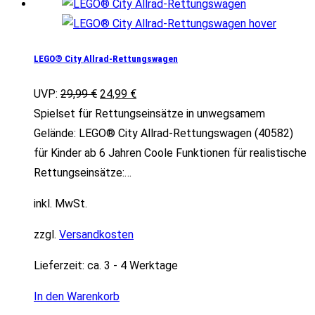
LEGO® City Allrad-Rettungswagen
Ursprünglicher
Aktueller
UVP:
29,99
€
24,99
€
Preis
Preis
Spielset für Rettungseinsätze in unwegsamem
war:
ist:
Gelände: LEGO® City Allrad-Rettungswagen (40582)
29,99 €
24,99 €.
für Kinder ab 6 Jahren Coole Funktionen für realistische
Rettungseinsätze:…
inkl. MwSt.
zzgl.
Versandkosten
Lieferzeit:
ca. 3 - 4 Werktage
In den Warenkorb