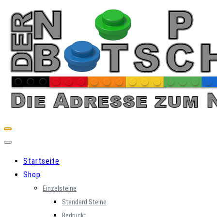
Skip
to
content
Startseite
Shop
Einzelsteine
Standard Steine
Bedruckt