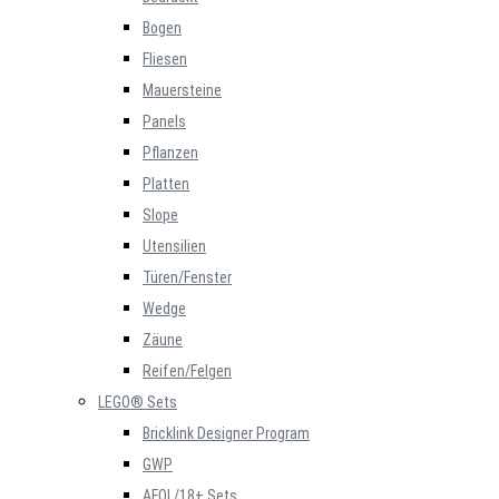
Bogen
Fliesen
Mauersteine
Panels
Pflanzen
Platten
Slope
Utensilien
Türen/Fenster
Wedge
Zäune
Reifen/Felgen
LEGO® Sets
Bricklink Designer Program
GWP
AFOL/18+ Sets