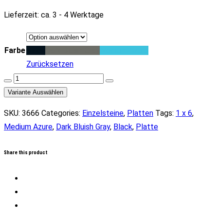
Lieferzeit:
ca. 3 - 4 Werktage
Farbe
Black
Dark Bluish Gray
Medium Azure
Zurücksetzen
Platte
1
Variante Auswählen
x
SKU:
3666
Categories:
Einzelsteine
,
Platten
Tags:
1 x 6
,
6
Medium Azure
,
Dark Bluish Gray
,
Black
,
Platte
(versch.
Farben)
Share this product
Menge