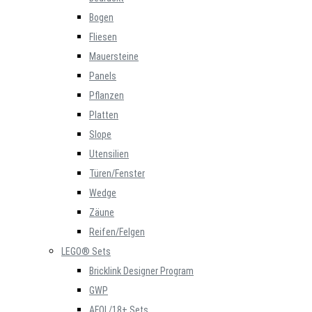
Bogen
Fliesen
Mauersteine
Panels
Pflanzen
Platten
Slope
Utensilien
Türen/Fenster
Wedge
Zäune
Reifen/Felgen
LEGO® Sets
Bricklink Designer Program
GWP
AFOL/18+ Sets