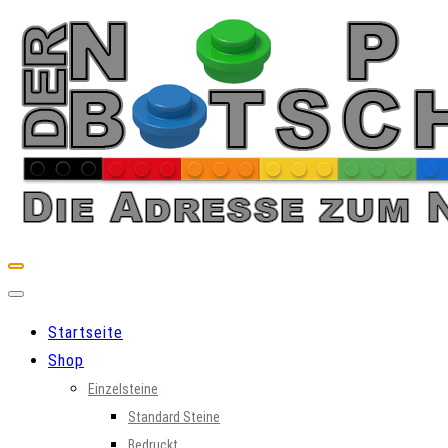
Skip
to
content
Startseite
Shop
Einzelsteine
Standard Steine
Bedruckt