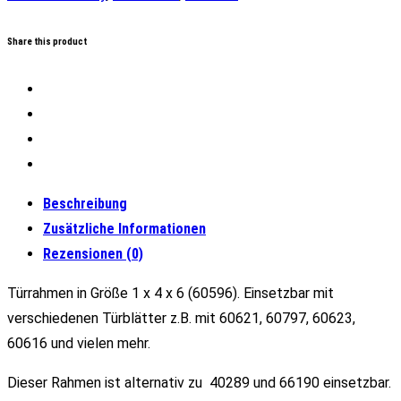
x
6
Share this product
Menge
Beschreibung
Zusätzliche Informationen
Rezensionen (0)
Türrahmen in Größe 1 x 4 x 6 (60596). Einsetzbar mit
verschiedenen Türblätter z.B. mit 60621, 60797, 60623,
60616 und vielen mehr.
Dieser Rahmen ist alternativ zu 40289 und 66190 einsetzbar.