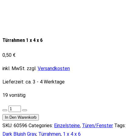
Türrahmen 1 x 4 x 6
0,50
€
inkl. MwSt.
zzgl.
Versandkosten
Lieferzeit:
ca. 3 - 4 Werktage
19 vorrätig
Türrahmen
1
In Den Warenkorb
x
SKU:
60596
Categories:
Einzelsteine
,
Türen/Fenster
Tags:
4
Dark Bluish Gray
,
Türrahmen
,
1 x 4 x 6