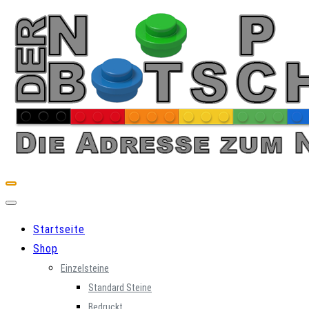
Skip
to
content
Startseite
Shop
Einzelsteine
Standard Steine
Bedruckt