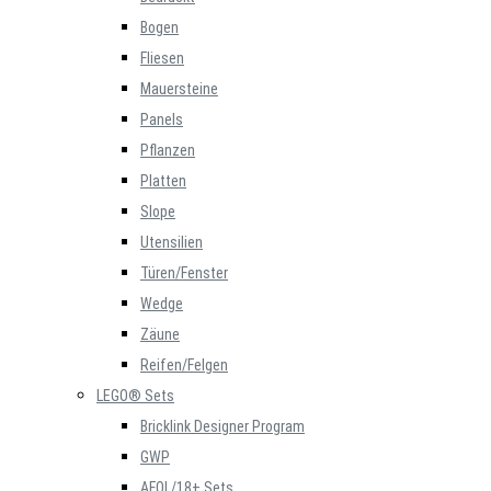
Bogen
Fliesen
Mauersteine
Panels
Pflanzen
Platten
Slope
Utensilien
Türen/Fenster
Wedge
Zäune
Reifen/Felgen
LEGO® Sets
Bricklink Designer Program
GWP
AFOL/18+ Sets