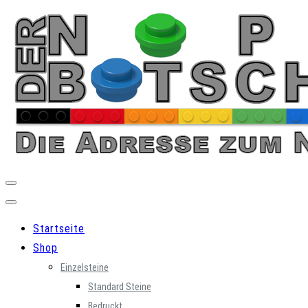
Skip
to
content
Startseite
Shop
Einzelsteine
Standard Steine
Bedruckt