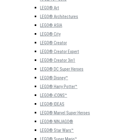
LEGO® Art
LEGO® Architectures
LEGO® ASIA
LEGO® City
LEGO® Creator
LEGO® Creator Expert
LEGO® Creator 3in1
LEGO® DC Super Heroes
LEGO® Disney™
LEGO® Harry Potter™
LEGO® iCONS™
LEGO® IDEAS
LEGO® Marvel Super Heroes
LEGO® NINJAGO®
LEGO® Star Wars™
LEGO® Super Mario™