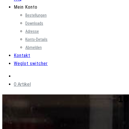
Mein Konto
Bestellungen
Downloads
Adresse
Konto-Details
Abmelden
Kontakt
Weglot switcher
0 Artikel
10