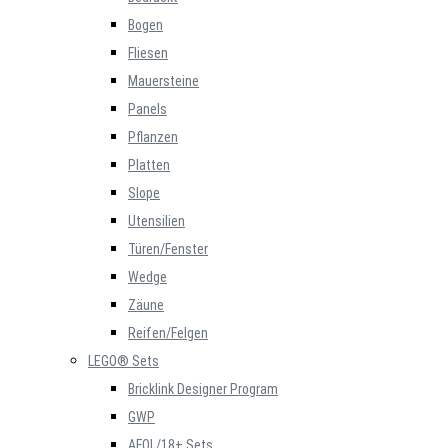
Bogen
Fliesen
Mauersteine
Panels
Pflanzen
Platten
Slope
Utensilien
Türen/Fenster
Wedge
Zäune
Reifen/Felgen
LEGO® Sets
Bricklink Designer Program
GWP
AFOL/18+ Sets