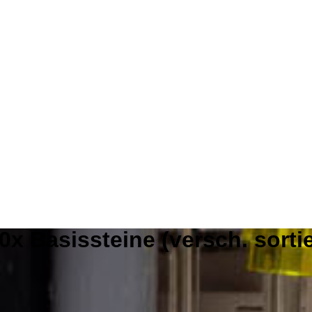
0x Basissteine (versch. sortie