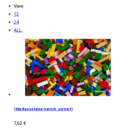
View:
12
24
ALL:
100x Basissteine (versch. sortiert)
7,62
€