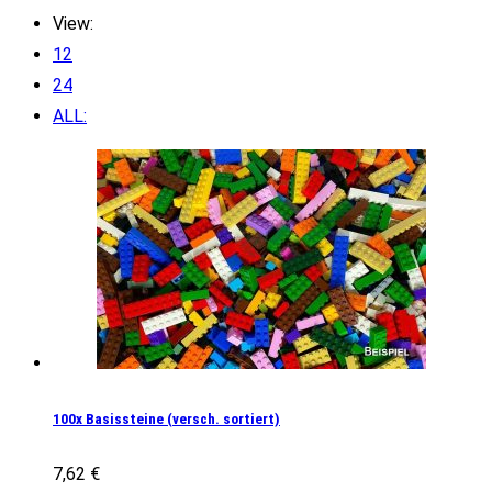
View:
12
24
ALL:
100x Basissteine (versch. sortiert)
7,62
€