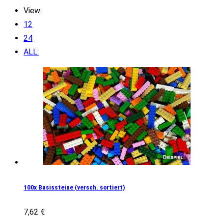
View:
12
24
ALL:
100x Basissteine (versch. sortiert)
7,62
€