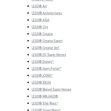
LEGO® Art
LEGO® Architectures
LEGO® ASIA
LEGO® City
LEGO® Creator
LEGO® Creator Expert
LEGO® Creator 3in1
LEGO® DC Super Heroes
LEGO® Disney™
LEGO® Harry Potter™
LEGO® iCONS™
LEGO® IDEAS
LEGO® Marvel Super Heroes
LEGO® NINJAGO®
LEGO® Star Wars™
LEGO® Super Mario™