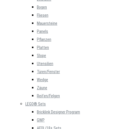
Bogen
Fliesen
Mauersteine
Panels
Pflanzen
Platten
Slope
Utensilien
Türen/Fenster
Wedge
Zäune
Reifen/Felgen
LEGO® Sets
Bricklink Designer Program
GWP
AFOL/18+ Sets