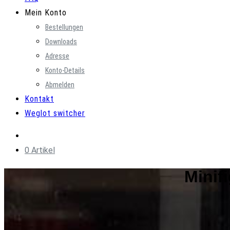
Mein Konto
Bestellungen
Downloads
Adresse
Konto-Details
Abmelden
Kontakt
Weglot switcher
0 Artikel
Minifi