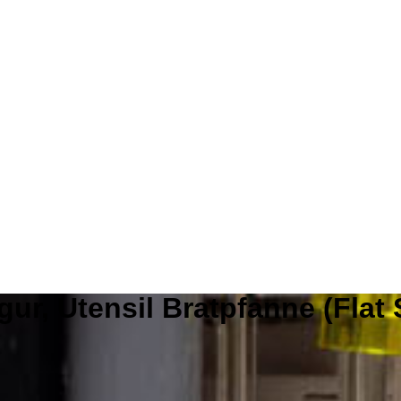
gur, Utensil Bratpfanne (Flat 