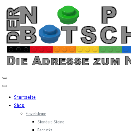
Skip
to
content
Startseite
Shop
Einzelsteine
Standard Steine
Bedruckt