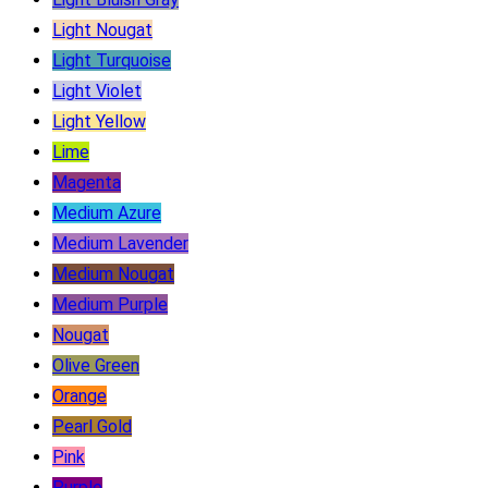
Light Nougat
Light Turquoise
Light Violet
Light Yellow
Lime
Magenta
Medium Azure
Medium Lavender
Medium Nougat
Medium Purple
Nougat
Olive Green
Orange
Pearl Gold
Pink
Purple