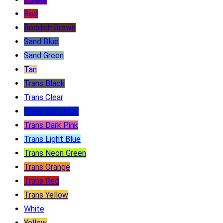
Red
Reddish Brown
Sand Blue
Sand Green
Tan
Trans Black
Trans Clear
Trans Dark Blue
Trans Dark Pink
Trans Light Blue
Trans Neon Green
Trans Orange
Trans Red
Trans Yellow
White
Yellow