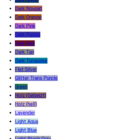
Dark Nougat
Dark Orange
Dark Pink
Dark Purple
Dark Red
Dark Tan
Dark Turquoise
Flat Silver
Glitter Trans Purple
Green
Holz (Gebeizt)
Holz (hell)
Lavender
Light Aqua
Light Blue
Light Bluish Gray