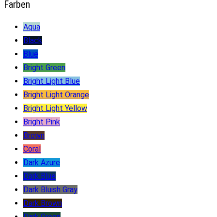
Farben
Aqua
Black
Blue
Bright Green
Bright Light Blue
Bright Light Orange
Bright Light Yellow
Bright Pink
Brown
Coral
Dark Azure
Dark Blue
Dark Bluish Gray
Dark Brown
Dark Green