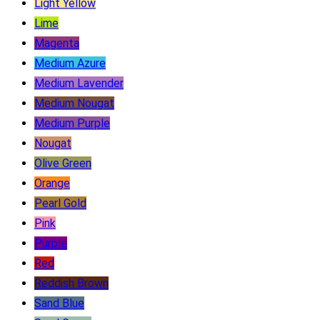
Light Yellow
Lime
Magenta
Medium Azure
Medium Lavender
Medium Nougat
Medium Purple
Nougat
Olive Green
Orange
Pearl Gold
Pink
Purple
Red
Reddish Brown
Sand Blue