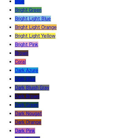
Blue
Bright Green
Bright Light Blue
Bright Light Orange
Bright Light Yellow
Bright Pink
Brown
Coral
Dark Azure
Dark Blue
Dark Bluish Gray
Dark Brown
Dark Green
Dark Nougat
Dark Orange
Dark Pink