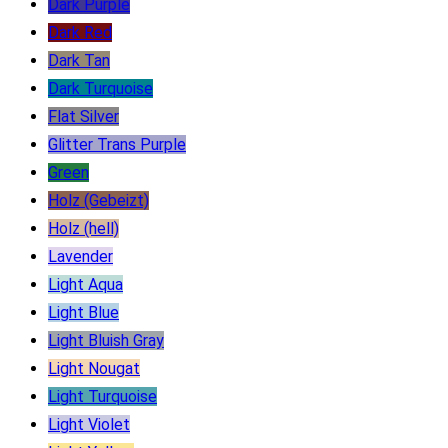
Dark Purple
Dark Red
Dark Tan
Dark Turquoise
Flat Silver
Glitter Trans Purple
Green
Holz (Gebeizt)
Holz (hell)
Lavender
Light Aqua
Light Blue
Light Bluish Gray
Light Nougat
Light Turquoise
Light Violet