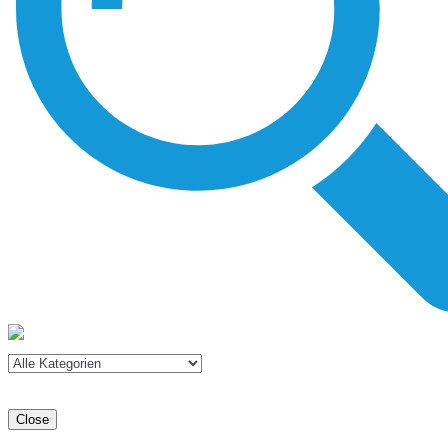
Close