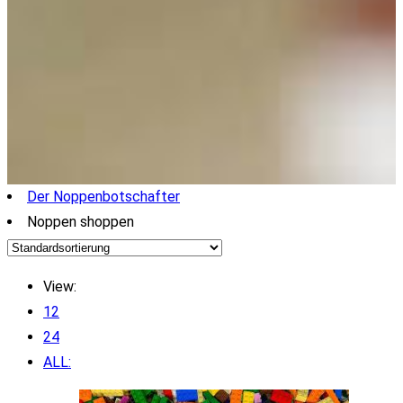
Der Noppenbotschafter
Noppen shoppen
View:
12
24
ALL: