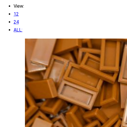
View:
12
24
ALL: