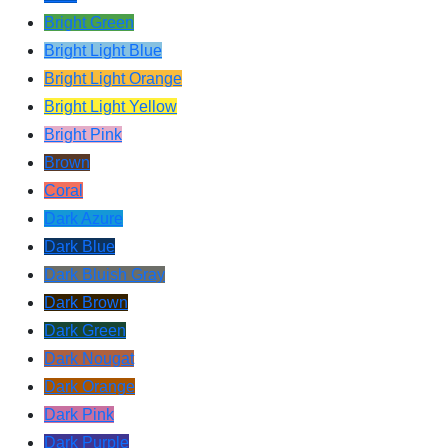
Bright Green
Bright Light Blue
Bright Light Orange
Bright Light Yellow
Bright Pink
Brown
Coral
Dark Azure
Dark Blue
Dark Bluish Gray
Dark Brown
Dark Green
Dark Nougat
Dark Orange
Dark Pink
Dark Purple