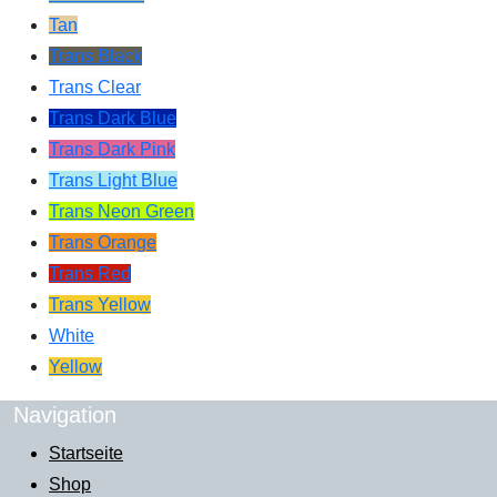
Tan
Trans Black
Trans Clear
Trans Dark Blue
Trans Dark Pink
Trans Light Blue
Trans Neon Green
Trans Orange
Trans Red
Trans Yellow
White
Yellow
Navigation
Startseite
Shop