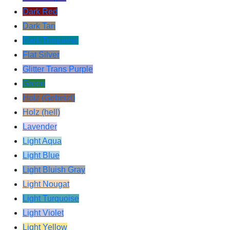
Dark Red
Dark Tan
Dark Turquoise
Flat Silver
Glitter Trans Purple
Green
Holz (Gebeizt)
Holz (hell)
Lavender
Light Aqua
Light Blue
Light Bluish Gray
Light Nougat
Light Turquoise
Light Violet
Light Yellow