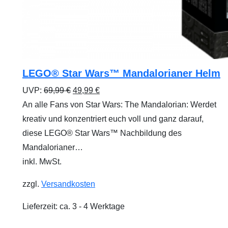
LEGO® Star Wars™ Mandalorianer Helm
Ursprünglicher
Aktueller
UVP:
69,99
€
49,99
€
Preis
Preis
An alle Fans von Star Wars: The Mandalorian: Werdet
war:
ist:
kreativ und konzentriert euch voll und ganz darauf,
69,99 €
49,99 €.
diese LEGO® Star Wars™ Nachbildung des
Mandalorianer…
inkl. MwSt.
zzgl.
Versandkosten
Lieferzeit:
ca. 3 - 4 Werktage