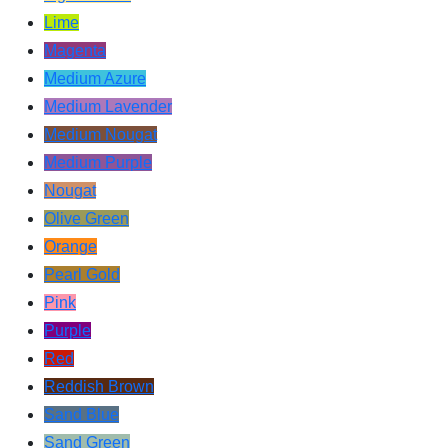
Lime
Magenta
Medium Azure
Medium Lavender
Medium Nougat
Medium Purple
Nougat
Olive Green
Orange
Pearl Gold
Pink
Purple
Red
Reddish Brown
Sand Blue
Sand Green