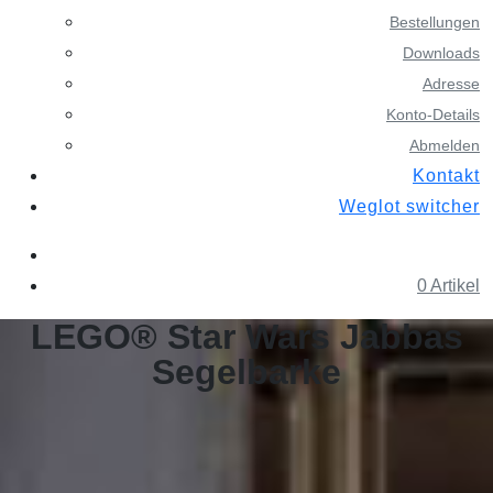
Bestellungen
Downloads
Adresse
Konto-Details
Abmelden
Kontakt
Weglot switcher
0 Artikel
LEGO® Star Wars Jabbas
Segelbarke