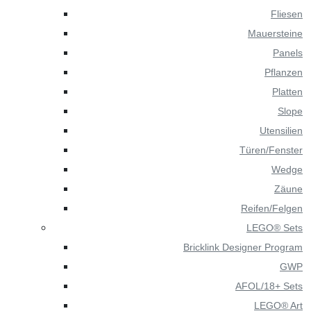
Fliesen
Mauersteine
Panels
Pflanzen
Platten
Slope
Utensilien
Türen/Fenster
Wedge
Zäune
Reifen/Felgen
LEGO® Sets
Bricklink Designer Program
GWP
AFOL/18+ Sets
LEGO® Art