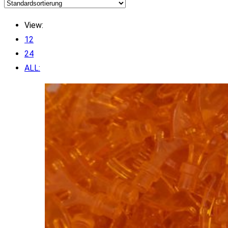
View:
12
24
ALL: