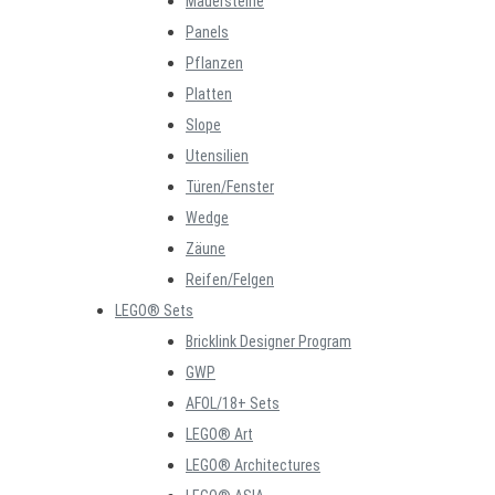
Mauersteine
Panels
Pflanzen
Platten
Slope
Utensilien
Türen/Fenster
Wedge
Zäune
Reifen/Felgen
LEGO® Sets
Bricklink Designer Program
GWP
AFOL/18+ Sets
LEGO® Art
LEGO® Architectures