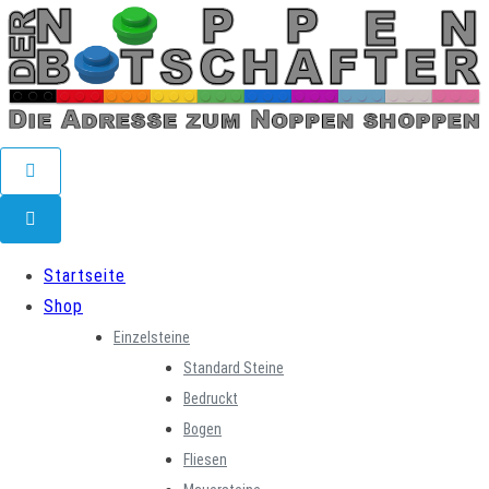
Skip
to
content
Startseite
Shop
Einzelsteine
Standard Steine
Bedruckt
Bogen
Fliesen