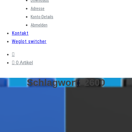
Downloads
Adresse
Konto-Details
Abmelden
Kontakt
Weglot switcher
0 Artikel
Schlagwort:
2600