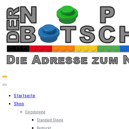
Skip
to
content
Startseite
Shop
Einzelsteine
Standard Steine
Bedruckt