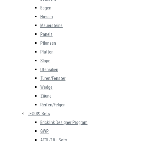
Bogen
Fliesen
Mauersteine
Panels
Pflanzen
Platten
Slope
Utensilien
Türen/Fenster
Wedge
Zäune
Reifen/Felgen
LEGO® Sets
Bricklink Designer Program
GWP
AFOL/18+ Sets