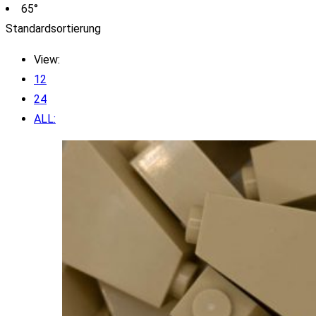
65°
Standardsortierung
View:
12
24
ALL: