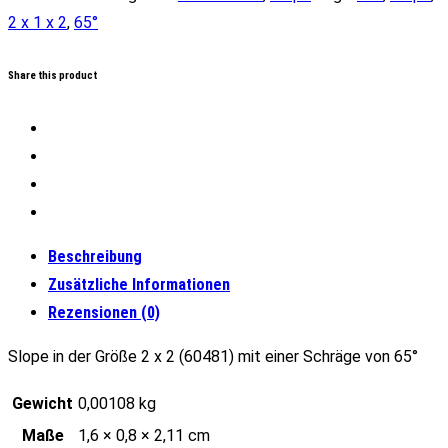
1
2 x 1 x 2
,
65°
x
2
Share this product
65°
Menge
Beschreibung
Zusätzliche Informationen
Rezensionen (0)
Slope in der Größe 2 x 2 (60481) mit einer Schräge von 65°
Gewicht
0,00108 kg
Maße
1,6 × 0,8 × 2,11 cm