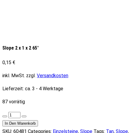
Slope 2 x 1 x 2 65°
0,15
€
inkl. MwSt.
zzgl.
Versandkosten
Lieferzeit:
ca. 3 - 4 Werktage
87 vorrätig
Slope
2
In Den Warenkorb
x
SKU:
60481
Categories:
Einzelsteine
,
Slope
Tags:
Tan
,
Slope
,