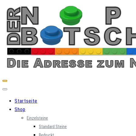
Skip
to
content
Startseite
Shop
Einzelsteine
Standard Steine
Bedruckt