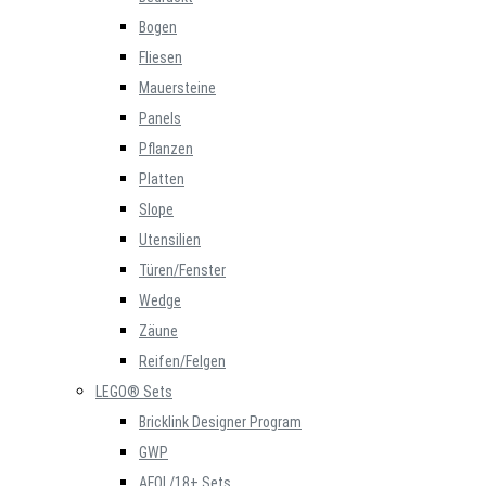
Bogen
Fliesen
Mauersteine
Panels
Pflanzen
Platten
Slope
Utensilien
Türen/Fenster
Wedge
Zäune
Reifen/Felgen
LEGO® Sets
Bricklink Designer Program
GWP
AFOL/18+ Sets