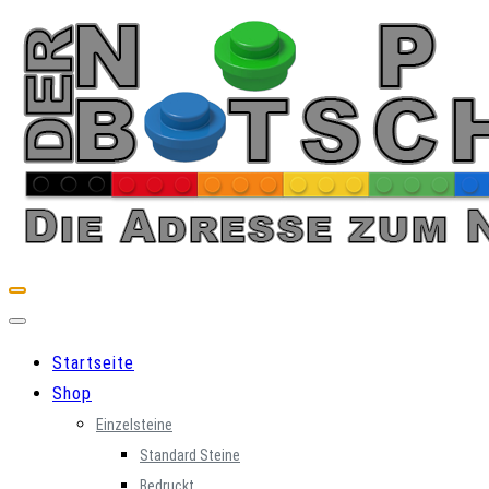
Skip
to
content
Startseite
Shop
Einzelsteine
Standard Steine
Bedruckt