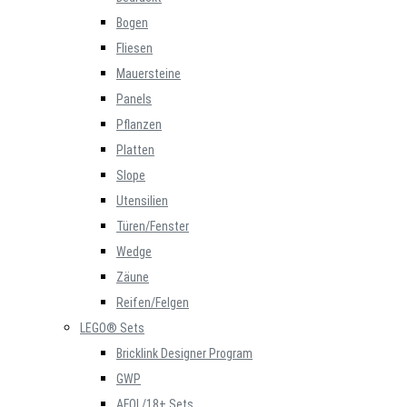
Bogen
Fliesen
Mauersteine
Panels
Pflanzen
Platten
Slope
Utensilien
Türen/Fenster
Wedge
Zäune
Reifen/Felgen
LEGO® Sets
Bricklink Designer Program
GWP
AFOL/18+ Sets