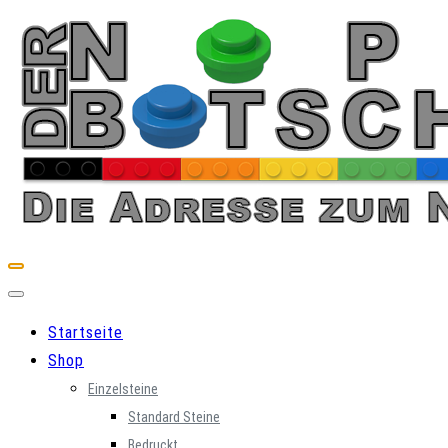
Skip
to
content
Startseite
Shop
Einzelsteine
Standard Steine
Bedruckt