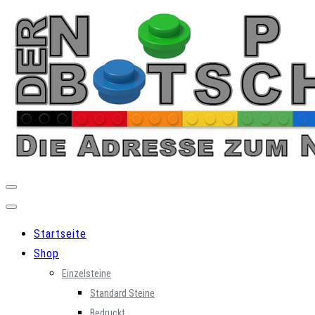
Skip
to
content
Startseite
Shop
Einzelsteine
Standard Steine
Bedruckt