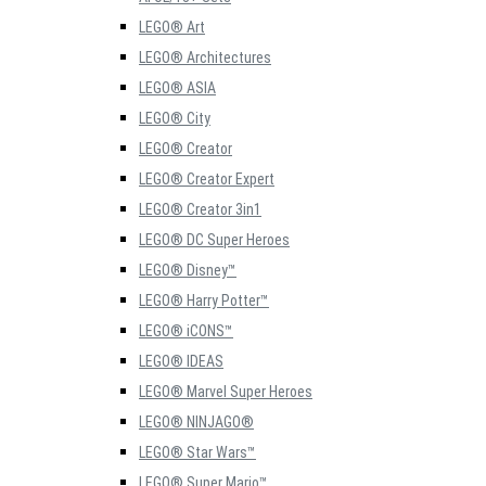
LEGO® Art
LEGO® Architectures
LEGO® ASIA
LEGO® City
LEGO® Creator
LEGO® Creator Expert
LEGO® Creator 3in1
LEGO® DC Super Heroes
LEGO® Disney™
LEGO® Harry Potter™
LEGO® iCONS™
LEGO® IDEAS
LEGO® Marvel Super Heroes
LEGO® NINJAGO®
LEGO® Star Wars™
LEGO® Super Mario™