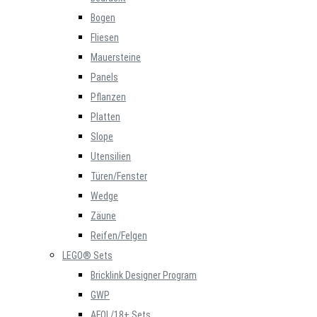
Bogen
Fliesen
Mauersteine
Panels
Pflanzen
Platten
Slope
Utensilien
Türen/Fenster
Wedge
Zäune
Reifen/Felgen
LEGO® Sets
Bricklink Designer Program
GWP
AFOL/18+ Sets