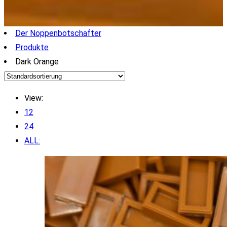
Der Noppenbotschafter
Produkte
Dark Orange
View:
12
24
ALL: