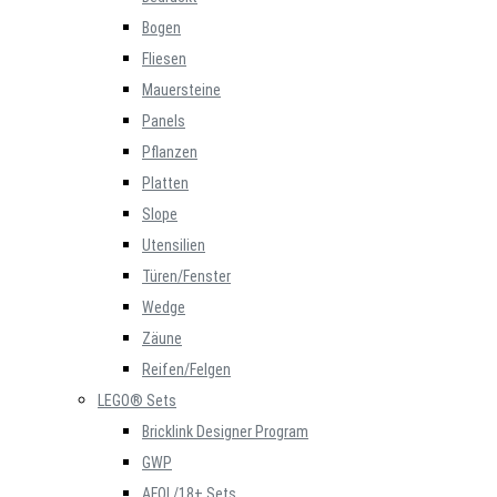
Bogen
Fliesen
Mauersteine
Panels
Pflanzen
Platten
Slope
Utensilien
Türen/Fenster
Wedge
Zäune
Reifen/Felgen
LEGO® Sets
Bricklink Designer Program
GWP
AFOL/18+ Sets