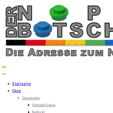
Skip
to
content
Startseite
Shop
Einzelsteine
Standard Steine
Bedruckt