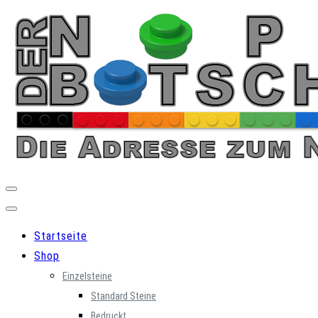
Skip
to
content
Startseite
Shop
Einzelsteine
Standard Steine
Bedruckt