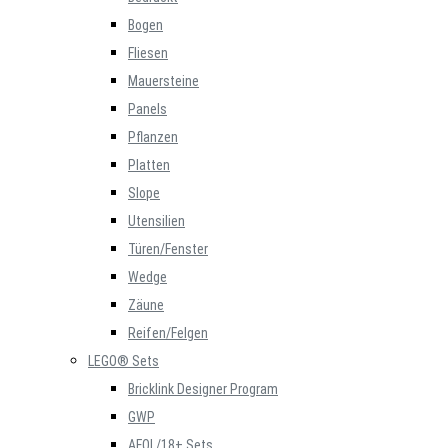
Bogen
Fliesen
Mauersteine
Panels
Pflanzen
Platten
Slope
Utensilien
Türen/Fenster
Wedge
Zäune
Reifen/Felgen
LEGO® Sets
Bricklink Designer Program
GWP
AFOL/18+ Sets