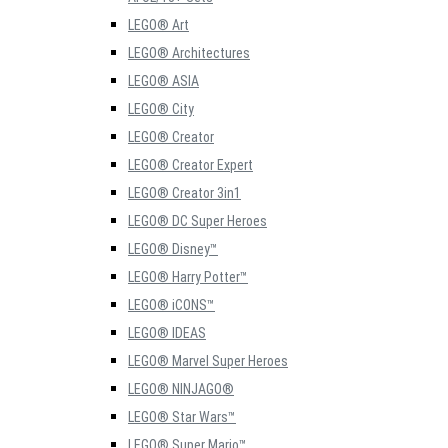
LEGO® Art
LEGO® Architectures
LEGO® ASIA
LEGO® City
LEGO® Creator
LEGO® Creator Expert
LEGO® Creator 3in1
LEGO® DC Super Heroes
LEGO® Disney™
LEGO® Harry Potter™
LEGO® iCONS™
LEGO® IDEAS
LEGO® Marvel Super Heroes
LEGO® NINJAGO®
LEGO® Star Wars™
LEGO® Super Mario™