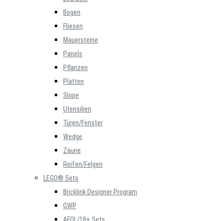
Bogen
Fliesen
Mauersteine
Panels
Pflanzen
Platten
Slope
Utensilien
Türen/Fenster
Wedge
Zäune
Reifen/Felgen
LEGO® Sets
Bricklink Designer Program
GWP
AFOL/18+ Sets