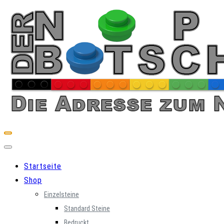
Skip
to
content
Startseite
Shop
Einzelsteine
Standard Steine
Bedruckt