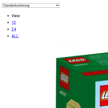
View:
12
24
ALL: