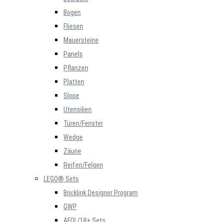
Bogen
Fliesen
Mauersteine
Panels
Pflanzen
Platten
Slope
Utensilien
Türen/Fenster
Wedge
Zäune
Reifen/Felgen
LEGO® Sets
Bricklink Designer Program
GWP
AFOL/18+ Sets