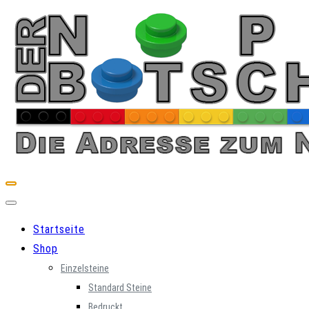
Skip
to
content
Startseite
Shop
Einzelsteine
Standard Steine
Bedruckt