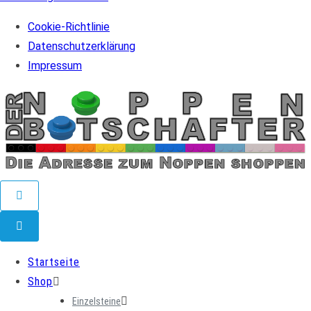
Cookie-Richtlinie
Datenschutzerklärung
Impressum
Skip
to
content
Startseite
Shop
Einzelsteine