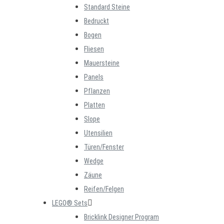
Standard Steine
Bedruckt
Bogen
Fliesen
Mauersteine
Panels
Pflanzen
Platten
Slope
Utensilien
Türen/Fenster
Wedge
Zäune
Reifen/Felgen
LEGO® Sets
Bricklink Designer Program