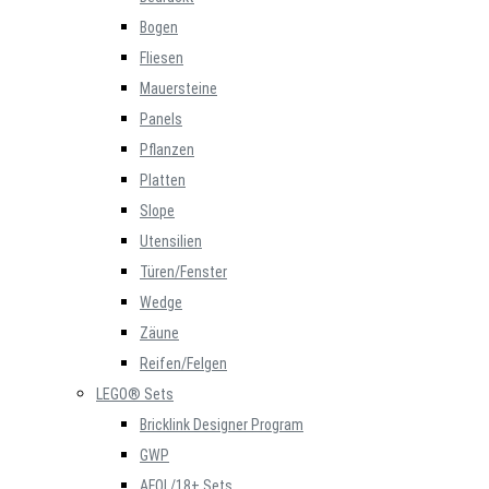
Bogen
Fliesen
Mauersteine
Panels
Pflanzen
Platten
Slope
Utensilien
Türen/Fenster
Wedge
Zäune
Reifen/Felgen
LEGO® Sets
Bricklink Designer Program
GWP
AFOL/18+ Sets