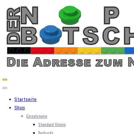
Skip
to
content
Startseite
Shop
Einzelsteine
Standard Steine
Bedruckt