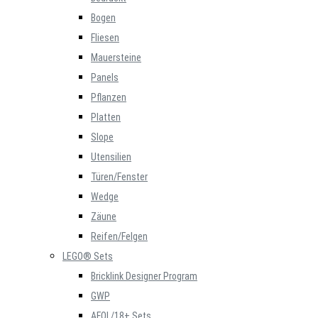
Bogen
Fliesen
Mauersteine
Panels
Pflanzen
Platten
Slope
Utensilien
Türen/Fenster
Wedge
Zäune
Reifen/Felgen
LEGO® Sets
Bricklink Designer Program
GWP
AFOL/18+ Sets