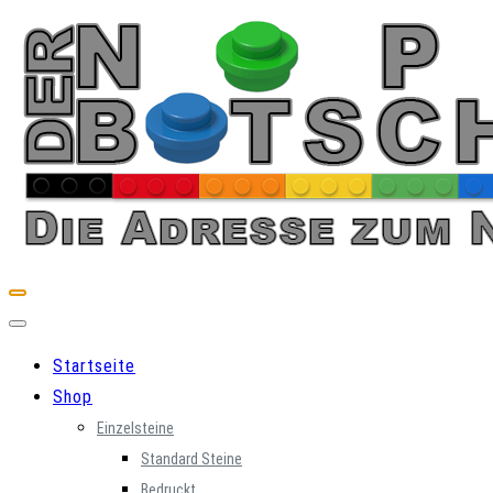
Skip
to
content
Startseite
Shop
Einzelsteine
Standard Steine
Bedruckt