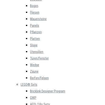
Bogen
Fliesen
Mauersteine
Panels
Pflanzen
Platten
Slope
Utensilien
Türen/Fenster
Wedge
Zäune
Reifen/Felgen
LEGO® Sets
Bricklink Designer Program
GWP
AFOL/18+ Sets