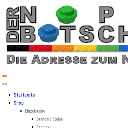
Skip
to
content
Startseite
Shop
Einzelsteine
Standard Steine
Bedruckt