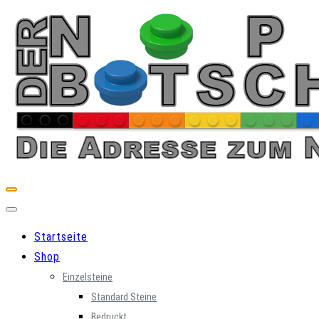
Skip
to
content
Startseite
Shop
Einzelsteine
Standard Steine
Bedruckt