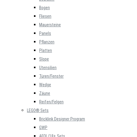
Bogen
Fliesen
Mauersteine
Panels
Pflanzen
Platten
Slope
Utensilien
Türen/Fenster
Wedge
Zäune
Reifen/Felgen
LEGO® Sets
Bricklink Designer Program
GWP
AFOL/18+ Sets