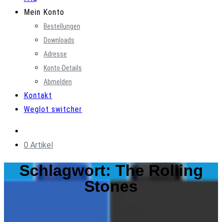
Mein Konto
Bestellungen
Downloads
Adresse
Konto-Details
Abmelden
Kontakt
Weglot switcher
0 Artikel
Schlagwort:
The Rolling
Stones