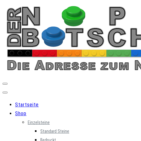
Skip
to
content
Startseite
Shop
Einzelsteine
Standard Steine
Bedruckt