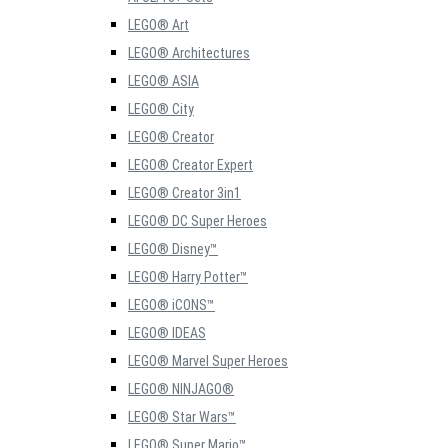
LEGO® Art
LEGO® Architectures
LEGO® ASIA
LEGO® City
LEGO® Creator
LEGO® Creator Expert
LEGO® Creator 3in1
LEGO® DC Super Heroes
LEGO® Disney™
LEGO® Harry Potter™
LEGO® iCONS™
LEGO® IDEAS
LEGO® Marvel Super Heroes
LEGO® NINJAGO®
LEGO® Star Wars™
LEGO® Super Mario™