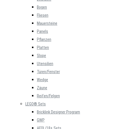
Bogen
Fliesen
Mauersteine
Panels
Pflanzen
Platten
Slope
Utensilien
Türen/Fenster
Wedge
Zäune
Reifen/Felgen
LEGO® Sets
Bricklink Designer Program
GWP
AFOL/18+ Sets