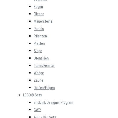
Bogen
Fliesen
Mauersteine
Panels
Pflanzen
Platten
Slope
Utensilien
Türen/Fenster
Wedge
Zäune
Reifen/Felgen
LEGO® Sets
Bricklink Designer Program
GWP
AFOL/18+ Sets