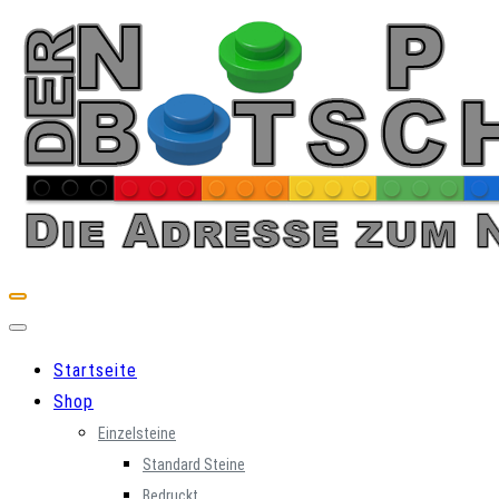
Skip
to
content
Startseite
Shop
Einzelsteine
Standard Steine
Bedruckt