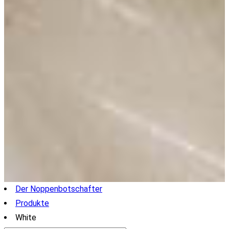
Der Noppenbotschafter
Produkte
White