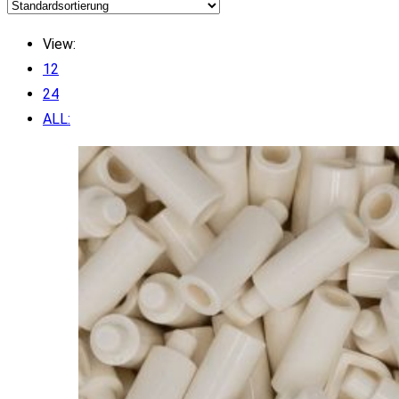
View:
12
24
ALL: