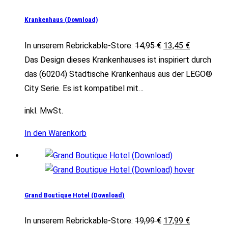
Krankenhaus (Download)
Ursprünglicher
Aktueller
In unserem Rebrickable-Store:
14,95
€
13,45
€
Preis
Preis
Das Design dieses Krankenhauses ist inspiriert durch
war:
ist:
das (60204) Städtische Krankenhaus aus der LEGO®
14,95 €
13,45 €.
City Serie. Es ist kompatibel mit…
inkl. MwSt.
In den Warenkorb
Grand Boutique Hotel (Download)
Ursprünglicher
Aktueller
In unserem Rebrickable-Store:
19,99
€
17,99
€