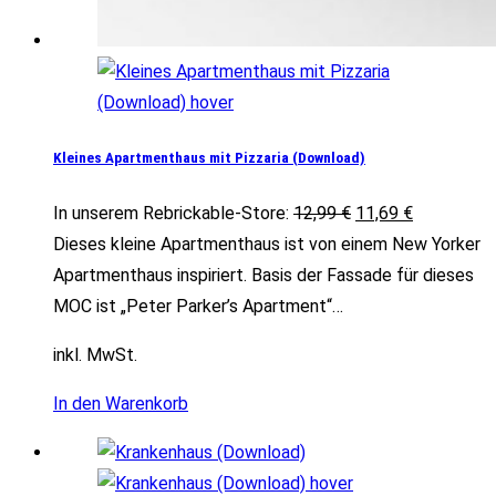
Kleines Apartmenthaus mit Pizzaria (Download)
Ursprünglicher
Aktueller
In unserem Rebrickable-Store:
12,99
€
11,69
€
Preis
Preis
Dieses kleine Apartmenthaus ist von einem New Yorker
war:
ist:
Apartmenthaus inspiriert. Basis der Fassade für dieses
12,99 €
11,69 €.
MOC ist „Peter Parker’s Apartment“…
inkl. MwSt.
In den Warenkorb