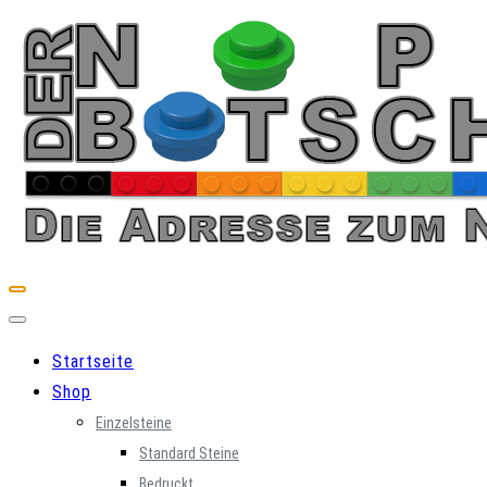
Skip
to
content
Startseite
Shop
Einzelsteine
Standard Steine
Bedruckt