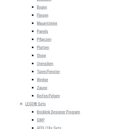
Bogen
Fliesen
Mauersteine
Panels
Pflanzen
Platten
Slope
Utensilien
Türen/Fenster
Wedge
Zäune
Reifen/Felgen
LEGO® Sets
Bricklink Designer Program
GWP
AFOL/18+ Sets