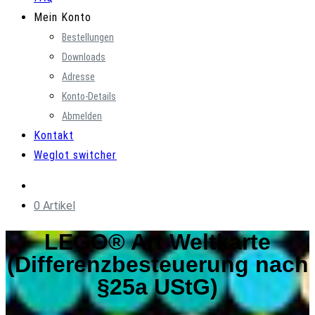
Mein Konto
Bestellungen
Downloads
Adresse
Konto-Details
Abmelden
Kontakt
Weglot switcher
0 Artikel
LEGO® Art Weltkarte
(Differenzbesteuerung nach
§25a UStG)