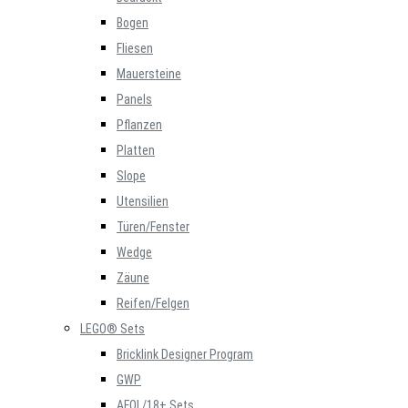
Bogen
Fliesen
Mauersteine
Panels
Pflanzen
Platten
Slope
Utensilien
Türen/Fenster
Wedge
Zäune
Reifen/Felgen
LEGO® Sets
Bricklink Designer Program
GWP
AFOL/18+ Sets