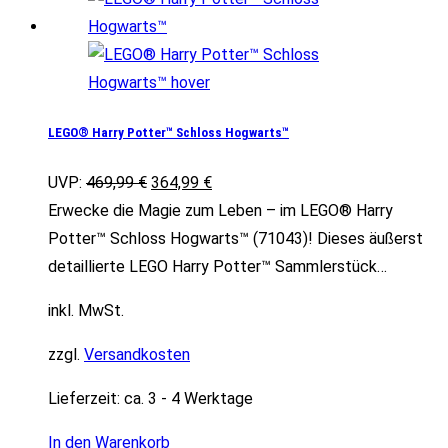
LEGO® Harry Potter™ Schloss Hogwarts™
Ursprünglicher
Aktueller
UVP:
469,99
€
364,99
€
Preis
Preis
Erwecke die Magie zum Leben – im LEGO® Harry
war:
ist:
Potter™ Schloss Hogwarts™ (71043)! Dieses äußerst
469,99 €
364,99 €.
detaillierte LEGO Harry Potter™ Sammlerstück…
inkl. MwSt.
zzgl.
Versandkosten
Lieferzeit:
ca. 3 - 4 Werktage
In den Warenkorb