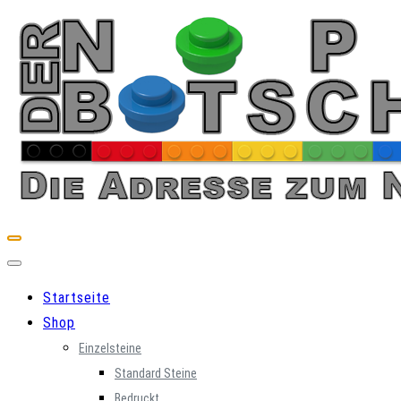
Skip
to
content
Startseite
Shop
Einzelsteine
Standard Steine
Bedruckt