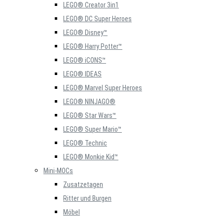
LEGO® Creator 3in1
LEGO® DC Super Heroes
LEGO® Disney™
LEGO® Harry Potter™
LEGO® iCONS™
LEGO® IDEAS
LEGO® Marvel Super Heroes
LEGO® NINJAGO®
LEGO® Star Wars™
LEGO® Super Mario™
LEGO® Technic
LEGO® Monkie Kid™
Mini-MOCs
Zusatzetagen
Ritter und Burgen
Möbel