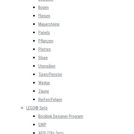
Bogen
Fliesen
Mauersteine
Panels
Pflanzen
Platten
Slope
Utensilien
Türen/Fenster
Wedge
Zäune
Reifen/Felgen
LEGO® Sets
Bricklink Designer Program
GWP
AFOL/18+ Sets