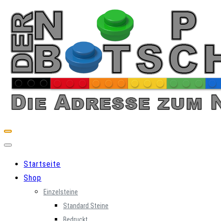
Skip
to
content
Startseite
Shop
Einzelsteine
Standard Steine
Bedruckt