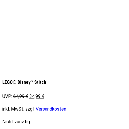
LEGO® Disney™ Stitch
Ursprünglicher
Aktueller
UVP:
64,99
€
34,99
€
Preis
Preis
inkl. MwSt.
zzgl.
Versandkosten
war:
ist:
64,99 €
34,99 €.
Nicht vorrätig