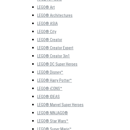
LEGO® Art
LEGO® Architectures
LEGO® ASIA
LEGO® City
LEGO® Creator
LEGO® Creator Expert
LEGO® Creator 3in1
LEGO® DC Super Heroes
LEGO® Disney™
LEGO® Harry Potter™
LEGO® iCONS™
LEGO® IDEAS
LEGO® Marvel Super Heroes
LEGO® NINJAGO®
LEGO® Star Wars™
LEGO® Super Mario™