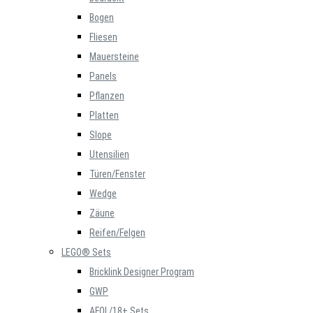
Bogen
Fliesen
Mauersteine
Panels
Pflanzen
Platten
Slope
Utensilien
Türen/Fenster
Wedge
Zäune
Reifen/Felgen
LEGO® Sets
Bricklink Designer Program
GWP
AFOL/18+ Sets