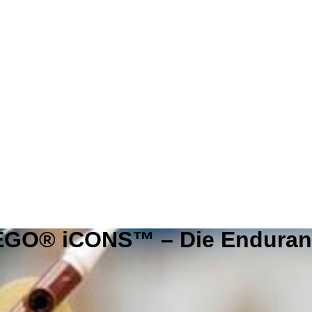
EGO® iCONS™ – Die Enduran