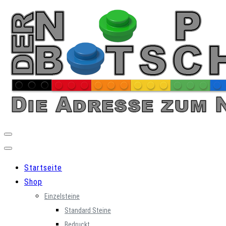
Skip
to
content
Startseite
Shop
Einzelsteine
Standard Steine
Bedruckt